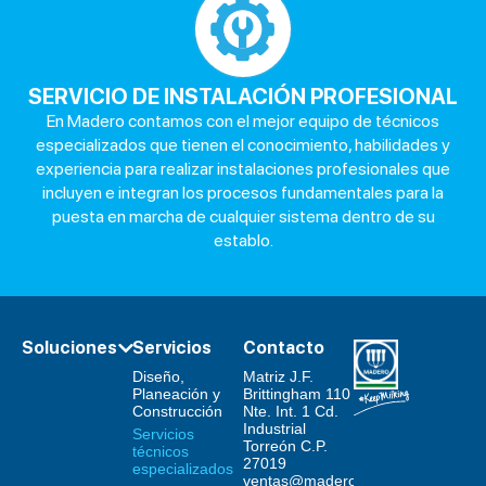
de fallas en
equipo de
ordeño,
enfriamiento
y
SERVICIO DE INSTALACIÓN PROFESIONAL
automatización.
En Madero contamos con el mejor equipo de técnicos
Corrección
especializados que tienen el conocimiento, habilidades y
de problemas
experiencia para realizar instalaciones profesionales que
de mastitis.
Corrección
incluyen e integran los procesos fundamentales para la
de problemas
puesta en marcha de cualquier sistema dentro de su
de
establo.
bacteriología.
Control de
conteo de
células
somáticas.
Soluciones
Servicios
Contacto
Asistencia de
emergencias
Diseño,
Matriz J.F.
Planeación y
Brittingham 110
24 / 7 – 365.
Construcción
Nte. Int. 1 Cd.
Industrial
Servicios
Torreón C.P.
técnicos
27019
especializados
ventas@maderoequipos.com.mx