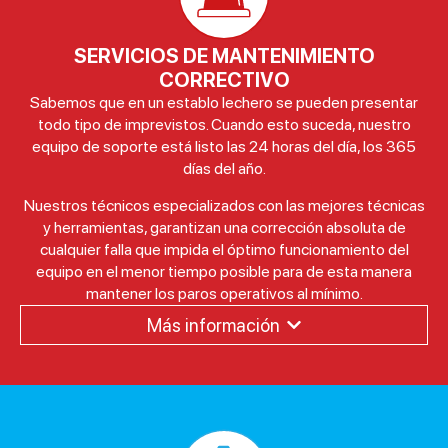
Diagnóstico
completo de
sistemas de
SERVICIOS DE MANTENIMIENTO
enfriamiento.
CORRECTIVO
Diagnóstico
Sabemos que en un establo lechero se pueden presentar
completo de
sistemas de
todo tipo de imprevistos. Cuando esto suceda, nuestro
manejo de
equipo de soporte está listo las 24 horas del día, los 365
estiércol.
días del año.
Cambio de
teteras,
Nuestros técnicos especializados con las mejores técnicas
mangas y
y herramientas, garantizan una corrección absoluta de
revisión de
cualquier falla que impida el óptimo funcionamiento del
tubos de aire.
equipo en el menor tiempo posible para de esta manera
Diagnóstico
mantener los paros operativos al mínimo.
completo de
sistemas de
Más información
automatización.
SERVICIO 24/7
Diagnóstico y
corrección